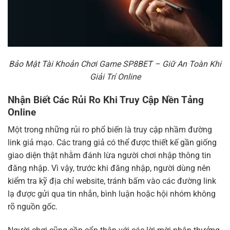
Bảo Mật Tài Khoản Chơi Game SP8BET – Giữ An Toàn Khi
Giải Trí Online
Nhận Biết Các Rủi Ro Khi Truy Cập Nền Tảng
Online
Một trong những rủi ro phổ biến là truy cập nhầm đường
link giả mạo. Các trang giả có thể được thiết kế gần giống
giao diện thật nhằm đánh lừa người chơi nhập thông tin
đăng nhập. Vì vậy, trước khi đăng nhập, người dùng nên
kiểm tra kỹ địa chỉ website, tránh bấm vào các đường link
lạ được gửi qua tin nhắn, bình luận hoặc hội nhóm không
rõ nguồn gốc.