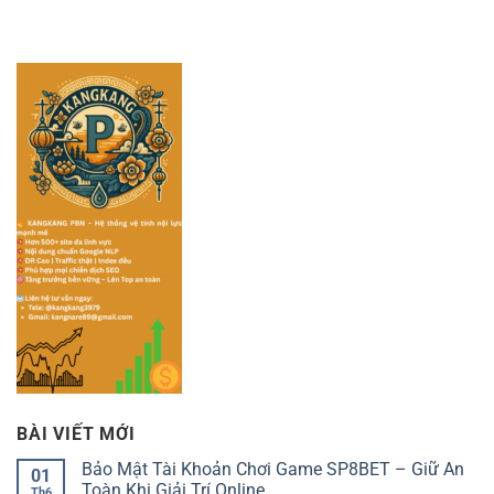
BÀI VIẾT MỚI
Bảo Mật Tài Khoản Chơi Game SP8BET – Giữ An
01
Toàn Khi Giải Trí Online
Th6