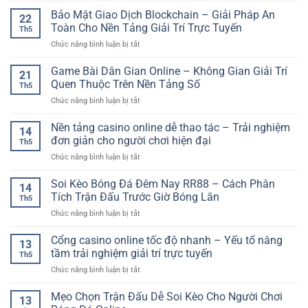
–
Nhanh
Quả
Rung
Bảo Mật Giao Dịch Blockchain – Giải Pháp An
Ưu
Vào
22
Bóng
Đãi
Toàn Cho Nền Tảng Giải Trí Trực Tuyến
Không
Th5
Đá
Hấp
Gian
ở
Chức năng bình luận bị tắt
Online
Dẫn
Giải
Bảo
–
Cho
Trí
Mật
Game Bài Dân Gian Online – Không Gian Giải Trí
Cách
Người
21
Online
Giao
Hiểu
Quen Thuộc Trên Nền Tảng Số
Chơi
Th5
Dịch
Và
Online
ở
Chức năng bình luận bị tắt
Blockchain
Kinh
Game
–
Nghiệm
Bài
Nền tảng casino online dễ thao tác – Trải nghiệm
Giải
Theo
14
Dân
Pháp
đơn giản cho người chơi hiện đại
Dõi
Th5
Gian
An
Hiệu
ở
Chức năng bình luận bị tắt
Online
Toàn
Quả
Nền
–
Cho
tảng
Soi Kèo Bóng Đá Đêm Nay RR88 – Cách Phân
Không
Nền
14
casino
Gian
Tích Trận Đấu Trước Giờ Bóng Lăn
Tảng
Th5
online
Giải
Giải
ở
Chức năng bình luận bị tắt
dễ
Trí
Trí
Soi
thao
Quen
Trực
Kèo
Cổng casino online tốc độ nhanh – Yếu tố nâng
tác
Thuộc
13
Tuyến
Bóng
–
tầm trải nghiệm giải trí trực tuyến
Trên
Th5
Đá
Trải
Nền
ở
Chức năng bình luận bị tắt
Đêm
nghiệm
Tảng
Cổng
Nay
đơn
Số
casino
Mẹo Chọn Trận Đấu Dễ Soi Kèo Cho Người Chơi
RR88
giản
13
online
–