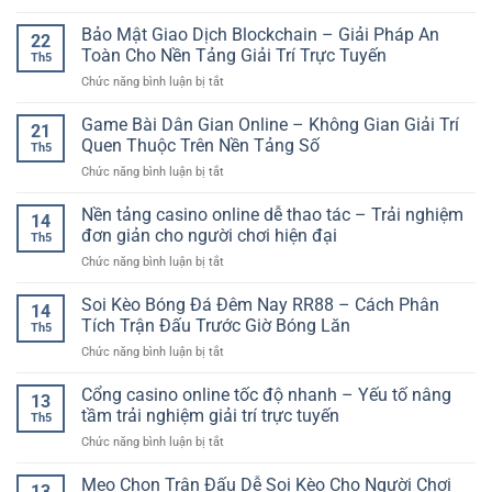
Hiệu
Kèo
–
Nhanh
Quả
Rung
Bảo Mật Giao Dịch Blockchain – Giải Pháp An
Ưu
Vào
22
Bóng
Đãi
Toàn Cho Nền Tảng Giải Trí Trực Tuyến
Không
Th5
Đá
Hấp
Gian
ở
Chức năng bình luận bị tắt
Online
Dẫn
Giải
Bảo
–
Cho
Trí
Mật
Game Bài Dân Gian Online – Không Gian Giải Trí
Cách
Người
21
Online
Giao
Hiểu
Quen Thuộc Trên Nền Tảng Số
Chơi
Th5
Dịch
Và
Online
ở
Chức năng bình luận bị tắt
Blockchain
Kinh
Game
–
Nghiệm
Bài
Nền tảng casino online dễ thao tác – Trải nghiệm
Giải
Theo
14
Dân
Pháp
đơn giản cho người chơi hiện đại
Dõi
Th5
Gian
An
Hiệu
ở
Chức năng bình luận bị tắt
Online
Toàn
Quả
Nền
–
Cho
tảng
Soi Kèo Bóng Đá Đêm Nay RR88 – Cách Phân
Không
Nền
14
casino
Gian
Tích Trận Đấu Trước Giờ Bóng Lăn
Tảng
Th5
online
Giải
Giải
ở
Chức năng bình luận bị tắt
dễ
Trí
Trí
Soi
thao
Quen
Trực
Kèo
Cổng casino online tốc độ nhanh – Yếu tố nâng
tác
Thuộc
13
Tuyến
Bóng
–
tầm trải nghiệm giải trí trực tuyến
Trên
Th5
Đá
Trải
Nền
ở
Chức năng bình luận bị tắt
Đêm
nghiệm
Tảng
Cổng
Nay
đơn
Số
casino
Mẹo Chọn Trận Đấu Dễ Soi Kèo Cho Người Chơi
RR88
giản
13