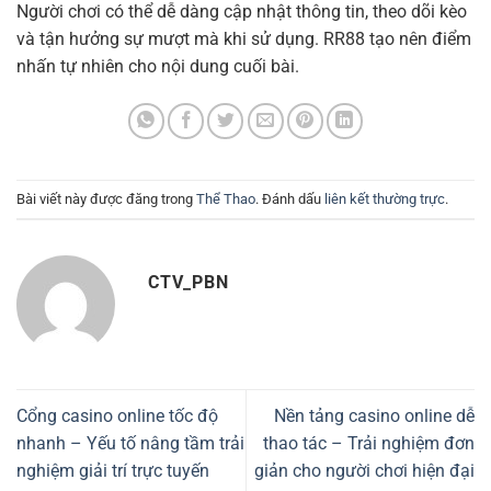
Người chơi có thể dễ dàng cập nhật thông tin, theo dõi kèo
và tận hưởng sự mượt mà khi sử dụng. RR88 tạo nên điểm
nhấn tự nhiên cho nội dung cuối bài.
Bài viết này được đăng trong
Thể Thao
. Đánh dấu
liên kết thường trực
.
CTV_PBN
Cổng casino online tốc độ
Nền tảng casino online dễ
nhanh – Yếu tố nâng tầm trải
thao tác – Trải nghiệm đơn
nghiệm giải trí trực tuyến
giản cho người chơi hiện đại