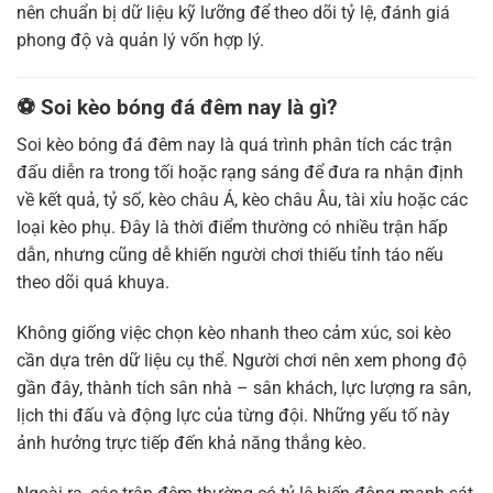
nên chuẩn bị dữ liệu kỹ lưỡng để theo dõi tỷ lệ, đánh giá
phong độ và quản lý vốn hợp lý.
⚽ Soi kèo bóng đá đêm nay là gì?
Soi kèo bóng đá đêm nay là quá trình phân tích các trận
đấu diễn ra trong tối hoặc rạng sáng để đưa ra nhận định
về kết quả, tỷ số, kèo châu Á, kèo châu Âu, tài xỉu hoặc các
loại kèo phụ. Đây là thời điểm thường có nhiều trận hấp
dẫn, nhưng cũng dễ khiến người chơi thiếu tỉnh táo nếu
theo dõi quá khuya.
Không giống việc chọn kèo nhanh theo cảm xúc, soi kèo
cần dựa trên dữ liệu cụ thể. Người chơi nên xem phong độ
gần đây, thành tích sân nhà – sân khách, lực lượng ra sân,
lịch thi đấu và động lực của từng đội. Những yếu tố này
ảnh hưởng trực tiếp đến khả năng thắng kèo.