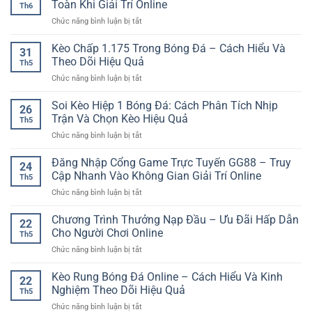
Toàn Khi Giải Trí Online
Th6
ở
Chức năng bình luận bị tắt
Bảo
Mật
Kèo Chấp 1.175 Trong Bóng Đá – Cách Hiểu Và
31
Tài
Theo Dõi Hiệu Quả
Th5
Khoản
ở
Chức năng bình luận bị tắt
Chơi
Kèo
Game
Chấp
Soi Kèo Hiệp 1 Bóng Đá: Cách Phân Tích Nhịp
SP8BET
26
1.175
–
Trận Và Chọn Kèo Hiệu Quả
Th5
Trong
Giữ
ở
Chức năng bình luận bị tắt
Bóng
An
Soi
Đá
Toàn
Kèo
Đăng Nhập Cổng Game Trực Tuyến GG88 – Truy
–
Khi
24
Hiệp
Cách
Cập Nhanh Vào Không Gian Giải Trí Online
Giải
Th5
1
Hiểu
Trí
ở
Chức năng bình luận bị tắt
Bóng
Và
Online
Đăng
Đá:
Theo
Nhập
Chương Trình Thưởng Nạp Đầu – Ưu Đãi Hấp Dẫn
Cách
Dõi
22
Cổng
Phân
Cho Người Chơi Online
Hiệu
Th5
Game
Tích
Quả
ở
Chức năng bình luận bị tắt
Trực
Nhịp
Chương
Tuyến
Trận
Trình
Kèo Rung Bóng Đá Online – Cách Hiểu Và Kinh
GG88
Và
22
Thưởng
–
Nghiệm Theo Dõi Hiệu Quả
Chọn
Th5
Nạp
Truy
Kèo
ở
Chức năng bình luận bị tắt
Đầu
Cập