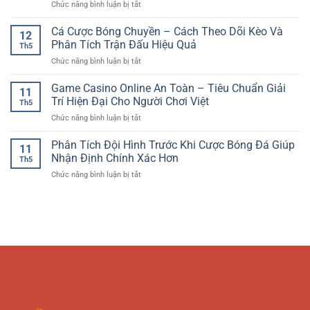
ở
Chức năng bình luận bị tắt
độ
Phân
chơi
Mẹo
nhanh
Tích
hiện
Chọn
Cá Cược Bóng Chuyền – Cách Theo Dõi Kèo Và
–
Trận
12
đại
Trận
Yếu
Phân Tích Trận Đấu Hiệu Quả
Đấu
Th5
Đấu
tố
Trước
ở
Chức năng bình luận bị tắt
Dễ
nâng
Giờ
Cá
Soi
tầm
Bóng
Cược
Game Casino Online An Toàn – Tiêu Chuẩn Giải
Kèo
trải
11
Lăn
Bóng
Cho
Trí Hiện Đại Cho Người Chơi Việt
nghiệm
Th5
Chuyền
Người
giải
ở
Chức năng bình luận bị tắt
–
Chơi
trí
Game
Cách
Bóng
trực
Casino
Phân Tích Đội Hình Trước Khi Cược Bóng Đá Giúp
Theo
Đá
11
tuyến
Online
Dõi
Nhận Định Chính Xác Hơn
Online
Th5
An
Kèo
ở
Chức năng bình luận bị tắt
Toàn
Và
Phân
–
Phân
Tích
Tiêu
Tích
Đội
Chuẩn
Trận
Hình
Giải
Đấu
Trước
Trí
Hiệu
Khi
Hiện
Quả
Cược
Đại
Bóng
Cho
Đá
Người
Giúp
Chơi
Nhận
Việt