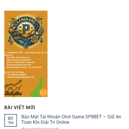
BÀI VIẾT MỚI
Bảo Mật Tài Khoản Chơi Game SP8BET – Giữ An
01
Toàn Khi Giải Trí Online
Th6
ở