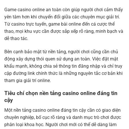
Game casino online an toàn còn giúp người chơi cảm thấy
yên tâm hơn khi chuyển đổi giữa các chuyên mục giải trí.
Từ casino trực tuyến, game bài online đến cá cược thể
thao, mọi khu vực cần được sắp xếp rõ ràng, minh bạch và
dễ thao tác.
Bên cạnh bảo mật từ nền tảng, người chơi cũng cần chủ
động xây dựng thói quen sử dụng an toàn. Việc đặt mật
khẩu mạnh, không chia sẻ thông tin đăng nhập và chỉ truy
cập đường link chính thức là những nguyên tắc cơ bản khi
tham gia giải trí online.
Tiêu chí chọn nền tảng casino online đáng tin
cậy
Một nền tảng casino online đáng tin cậy cần có giao diện
chuyên nghiệp, bố cục rõ ràng và danh mục trò chơi được
phân loại khoa học. Người chơi mới có thể dễ dàng làm