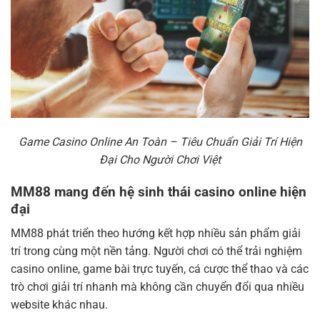
Game Casino Online An Toàn – Tiêu Chuẩn Giải Trí Hiện
Đại Cho Người Chơi Việt
MM88 mang đến hệ sinh thái casino online hiện
đại
MM88 phát triển theo hướng kết hợp nhiều sản phẩm giải
trí trong cùng một nền tảng. Người chơi có thể trải nghiệm
casino online, game bài trực tuyến, cá cược thể thao và các
trò chơi giải trí nhanh mà không cần chuyển đổi qua nhiều
website khác nhau.