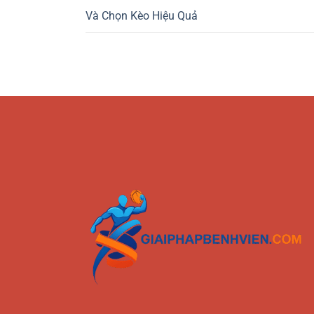
Và Chọn Kèo Hiệu Quả