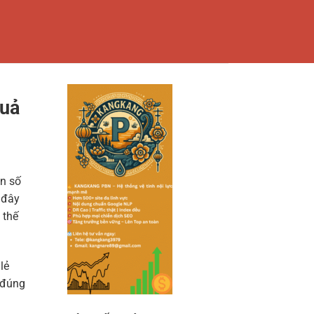
Quả
on số
 đây
 thế
lẻ
 đúng