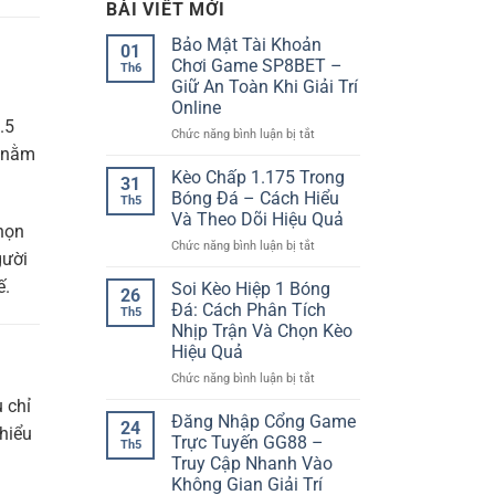
BÀI VIẾT MỚI
Bảo Mật Tài Khoản
01
Chơi Game SP8BET –
Th6
Giữ An Toàn Khi Giải Trí
Online
.5
ở
Chức năng bình luận bị tắt
p nằm
Bảo
Mật
Kèo Chấp 1.175 Trong
31
Tài
Bóng Đá – Cách Hiểu
Th5
Khoản
Và Theo Dõi Hiệu Quả
Chơi
chọn
ở
Chức năng bình luận bị tắt
Game
gười
Kèo
SP8BET
Chấp
–
ế.
Soi Kèo Hiệp 1 Bóng
26
1.175
Giữ
Đá: Cách Phân Tích
Th5
Trong
An
Nhịp Trận Và Chọn Kèo
Bóng
Toàn
Hiệu Quả
Đá
Khi
–
Giải
ở
Chức năng bình luận bị tắt
Cách
Trí
Soi
 chỉ
Hiểu
Online
Kèo
Đăng Nhập Cổng Game
24
hiểu
Và
Hiệp
Trực Tuyến GG88 –
Th5
Theo
1
Truy Cập Nhanh Vào
Dõi
Bóng
Không Gian Giải Trí
Hiệu
Đá: