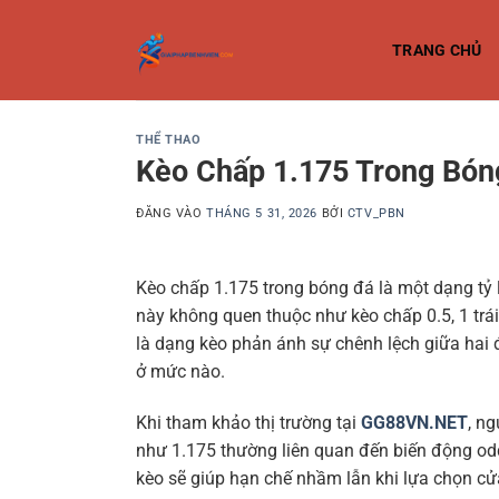
Bỏ
qua
TRANG CHỦ
nội
dung
THỂ THAO
Kèo Chấp 1.175 Trong Bón
ĐĂNG VÀO
THÁNG 5 31, 2026
BỞI
CTV_PBN
Kèo chấp 1.175 trong bóng đá là một dạng tỷ l
này không quen thuộc như kèo chấp 0.5, 1 trái 
là dạng kèo phản ánh sự chênh lệch giữa hai độ
ở mức nào.
Khi tham khảo thị trường tại
GG88VN.NET
, ng
như 1.175 thường liên quan đến biến động odd
kèo sẽ giúp hạn chế nhầm lẫn khi lựa chọn cử