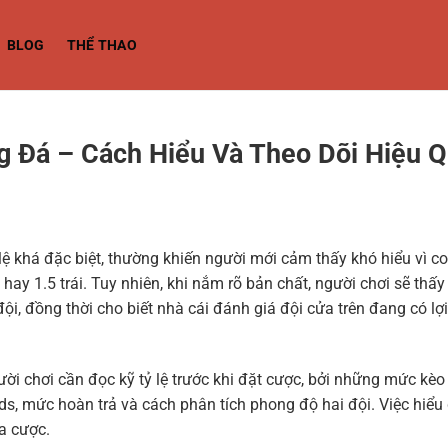
BLOG
THỂ THAO
g Đá – Cách Hiểu Và Theo Dõi Hiệu 
ệ khá đặc biệt, thường khiến người mới cảm thấy khó hiểu vì c
hay 1.5 trái. Tuy nhiên, khi nắm rõ bản chất, người chơi sẽ thấy
i, đồng thời cho biết nhà cái đánh giá đội cửa trên đang có lợi
ười chơi cần đọc kỹ tỷ lệ trước khi đặt cược, bởi những mức kèo 
s, mức hoàn trả và cách phân tích phong độ hai đội. Việc hiểu
a cược.