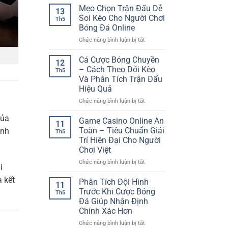
hiện
Cách
casino
Mẹo Chọn Trận Đấu Dễ
13
đại
Phân
online
Soi Kèo Cho Người Chơi
Th5
Tích
tốc
Bóng Đá Online
Trận
độ
Đấu
ở
Chức năng bình luận bị tắt
nhanh
Trước
Mẹo
–
Giờ
Chọn
Yếu
Cá Cược Bóng Chuyền
12
Bóng
Trận
tố
– Cách Theo Dõi Kèo
Th5
Lăn
Đấu
nâng
Và Phân Tích Trận Đấu
Dễ
tầm
Hiệu Quả
Soi
trải
Kèo
nghiệm
ở
Chức năng bình luận bị tắt
Cho
giải
Cá
của
Người
trí
Cược
Game Casino Online An
11
Chơi
trực
Bóng
Toàn – Tiêu Chuẩn Giải
anh
Th5
Bóng
tuyến
Chuyền
Trí Hiện Đại Cho Người
Đá
–
Chơi Việt
Online
Cách
Theo
ở
Chức năng bình luận bị tắt
i
Dõi
Game
 kết
Kèo
Casino
Phân Tích Đội Hình
11
Và
Online
Trước Khi Cược Bóng
Th5
Phân
An
Đá Giúp Nhận Định
Tích
Toàn
Chính Xác Hơn
Trận
–
Đấu
Tiêu
ở
Chức năng bình luận bị tắt