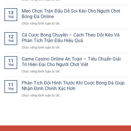
Đêm
nghiệm
Tảng
Cổng
Nay
đơn
Số
casino
Mẹo Chọn Trận Đấu Dễ Soi Kèo Cho Người Chơi
RR88
giản
13
online
–
Bóng Đá Online
cho
Th5
tốc
Cách
người
ở
Chức năng bình luận bị tắt
độ
Phân
chơi
Mẹo
nhanh
Tích
hiện
Chọn
Cá Cược Bóng Chuyền – Cách Theo Dõi Kèo Và
–
Trận
12
đại
Trận
Yếu
Phân Tích Trận Đấu Hiệu Quả
Đấu
Th5
Đấu
tố
Trước
ở
Chức năng bình luận bị tắt
Dễ
nâng
Giờ
Cá
Soi
tầm
Bóng
Cược
Game Casino Online An Toàn – Tiêu Chuẩn Giải
Kèo
trải
11
Lăn
Bóng
Cho
Trí Hiện Đại Cho Người Chơi Việt
nghiệm
Th5
Chuyền
Người
giải
ở
Chức năng bình luận bị tắt
–
Chơi
trí
Game
Cách
Bóng
trực
Casino
Phân Tích Đội Hình Trước Khi Cược Bóng Đá Giúp
Theo
Đá
11
tuyến
Online
Dõi
Nhận Định Chính Xác Hơn
Online
Th5
An
Kèo
ở
Chức năng bình luận bị tắt
Toàn
Và
Phân
–
Phân
Tích
Tiêu
Tích
Đội
Chuẩn
Trận
Hình
Giải
Đấu
Trước
Trí
Hiệu
Khi
Hiện
Quả
Cược
Đại