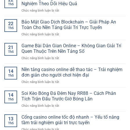
Thưởng
–
Nghiệm Theo Dõi Hiệu Quả
Chọn
Th5
Nạp
Truy
Kèo
ở
Chức năng bình luận bị tắt
Đầu
Cập
Hiệu
Kèo
–
Nhanh
Quả
Rung
Bảo Mật Giao Dịch Blockchain – Giải Pháp An
Ưu
Vào
22
Bóng
Đãi
Toàn Cho Nền Tảng Giải Trí Trực Tuyến
Không
Th5
Đá
Hấp
Gian
ở
Chức năng bình luận bị tắt
Online
Dẫn
Giải
Bảo
–
Cho
Trí
Mật
Game Bài Dân Gian Online – Không Gian Giải Trí
Cách
Người
21
Online
Giao
Hiểu
Quen Thuộc Trên Nền Tảng Số
Chơi
Th5
Dịch
Và
Online
ở
Chức năng bình luận bị tắt
Blockchain
Kinh
Game
–
Nghiệm
Bài
Nền tảng casino online dễ thao tác – Trải nghiệm
Giải
Theo
14
Dân
Pháp
đơn giản cho người chơi hiện đại
Dõi
Th5
Gian
An
Hiệu
ở
Chức năng bình luận bị tắt
Online
Toàn
Quả
Nền
–
Cho
tảng
Soi Kèo Bóng Đá Đêm Nay RR88 – Cách Phân
Không
Nền
14
casino
Gian
Tích Trận Đấu Trước Giờ Bóng Lăn
Tảng
Th5
online
Giải
Giải
ở
Chức năng bình luận bị tắt
dễ
Trí
Trí
Soi
thao
Quen
Trực
Kèo
Cổng casino online tốc độ nhanh – Yếu tố nâng
tác
Thuộc
13
Tuyến
Bóng
–
tầm trải nghiệm giải trí trực tuyến
Trên
Th5
Đá
Trải
Nền
ở
Chức năng bình luận bị tắt