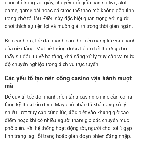
chơi chỉ trong vài giây, chuyển đổi giữa casino live, slot
game, game bài hoặc cá cược thể thao mà không gặp tình
trạng chờ tải lâu. Điều này đặc biệt quan trọng với người
chơi thích sự tiện lợi và muốn giải trí trong thời gian ngắn.
Bên cạnh đó, tốc độ nhanh còn thể hiện năng lực vận hành
của nền tảng. Một hệ thống được tối ưu tốt thường cho
thấy sự đầu tư về hạ tầng, khả năng xử lý truy cập và mức
độ chuyên nghiệp trong dịch vụ trực tuyến.
Các yếu tố tạo nên cổng casino vận hành mượt
mà
Để duy trì tốc độ nhanh, nền tảng casino online cần có hạ
tầng kỹ thuật ổn định. Máy chủ phải đủ khả năng xử lý
nhiều lượt truy cập cùng lúc, đặc biệt vào khung giờ cao
điểm hoặc khi có nhiều người tham gia các chuyên mục
phổ biến. Khi hệ thống hoạt động tốt, người chơi sẽ ít gặp
tình trạng lag, lỗi trang hoặc gián đoạn phiên đăng nhập.