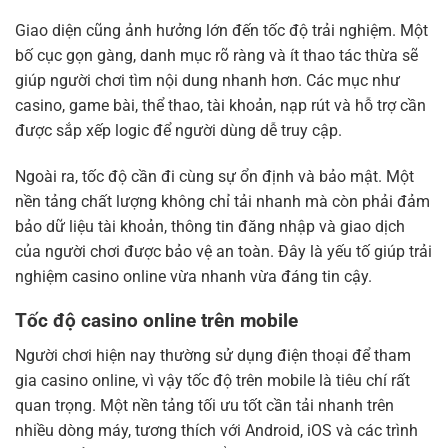
Giao diện cũng ảnh hưởng lớn đến tốc độ trải nghiệm. Một
bố cục gọn gàng, danh mục rõ ràng và ít thao tác thừa sẽ
giúp người chơi tìm nội dung nhanh hơn. Các mục như
casino, game bài, thể thao, tài khoản, nạp rút và hỗ trợ cần
được sắp xếp logic để người dùng dễ truy cập.
Ngoài ra, tốc độ cần đi cùng sự ổn định và bảo mật. Một
nền tảng chất lượng không chỉ tải nhanh mà còn phải đảm
bảo dữ liệu tài khoản, thông tin đăng nhập và giao dịch
của người chơi được bảo vệ an toàn. Đây là yếu tố giúp trải
nghiệm casino online vừa nhanh vừa đáng tin cậy.
Tốc độ casino online trên mobile
Người chơi hiện nay thường sử dụng điện thoại để tham
gia casino online, vì vậy tốc độ trên mobile là tiêu chí rất
quan trọng. Một nền tảng tối ưu tốt cần tải nhanh trên
nhiều dòng máy, tương thích với Android, iOS và các trình