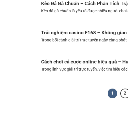
Kèo Đá Gà Chuẩn – Cách Phân Tích Trậ
Kèo đá gà chuẩn là yếu tố được nhiều người chơi
Trải nghiệm casino F168 – Không gian gi
Trong bối cảnh giải trí trực tuyến ngày càng phát 
Cách chơi cá cược online hiệu quả – H
Trong lĩnh vực giải trí trực tuyến, việc tìm hiểu cá
1
2