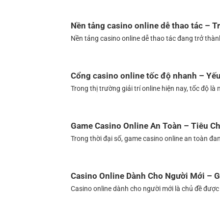
Nền tảng casino online dễ thao tác – T
Nền tảng casino online dễ thao tác đang trở thàn
Cổng casino online tốc độ nhanh – Yếu 
Trong thị trường giải trí online hiện nay, tốc độ l
Game Casino Online An Toàn – Tiêu Chu
Trong thời đại số, game casino online an toàn đa
Casino Online Dành Cho Người Mới – 
Casino online dành cho người mới là chủ đề được 