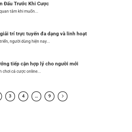
n Đấu Trước Khi Cược
 quan tâm khi muốn...
ải trí trực tuyến đa dạng và linh hoạt
triển, người dùng hiện nay...
ướng tiếp cận hợp lý cho người mới
ch chơi cá cược online...
3
4
…
9