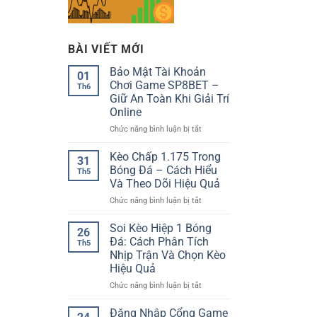
BÀI VIẾT MỚI
Bảo Mật Tài Khoản
01
Chơi Game SP8BET –
Th6
Giữ An Toàn Khi Giải Trí
Online
ở
Chức năng bình luận bị tắt
Bảo
Mật
Kèo Chấp 1.175 Trong
31
Tài
Bóng Đá – Cách Hiểu
Th5
Khoản
Và Theo Dõi Hiệu Quả
Chơi
ở
Chức năng bình luận bị tắt
Game
Kèo
SP8BET
Chấp
–
Soi Kèo Hiệp 1 Bóng
26
1.175
Giữ
Đá: Cách Phân Tích
Th5
Trong
An
Nhịp Trận Và Chọn Kèo
Bóng
Toàn
Hiệu Quả
Đá
Khi
–
Giải
ở
Chức năng bình luận bị tắt
Cách
Trí
Soi
Hiểu
Online
Kèo
Đăng Nhập Cổng Game