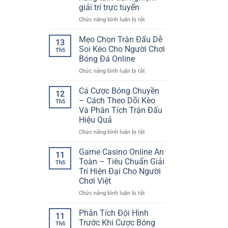
giản
Đêm
giải trí trực tuyến
cho
Nay
người
RR88
ở
Chức năng bình luận bị tắt
chơi
–
Cổng
hiện
Cách
casino
Mẹo Chọn Trận Đấu Dễ
13
đại
Phân
online
Soi Kèo Cho Người Chơi
Th5
Tích
tốc
Bóng Đá Online
Trận
độ
Đấu
ở
Chức năng bình luận bị tắt
nhanh
Trước
Mẹo
–
Giờ
Chọn
Yếu
Cá Cược Bóng Chuyền
12
Bóng
Trận
tố
– Cách Theo Dõi Kèo
Th5
Lăn
Đấu
nâng
Và Phân Tích Trận Đấu
Dễ
tầm
Hiệu Quả
Soi
trải
Kèo
nghiệm
ở
Chức năng bình luận bị tắt
Cho
giải
Cá
Người
trí
Cược
Game Casino Online An
11
Chơi
trực
Bóng
Toàn – Tiêu Chuẩn Giải
Th5
Bóng
tuyến
Chuyền
Trí Hiện Đại Cho Người
Đá
–
Chơi Việt
Online
Cách
Theo
ở
Chức năng bình luận bị tắt
Dõi
Game
Kèo
Casino
Phân Tích Đội Hình
11
Và
Online
Trước Khi Cược Bóng
Th5
Phân
An