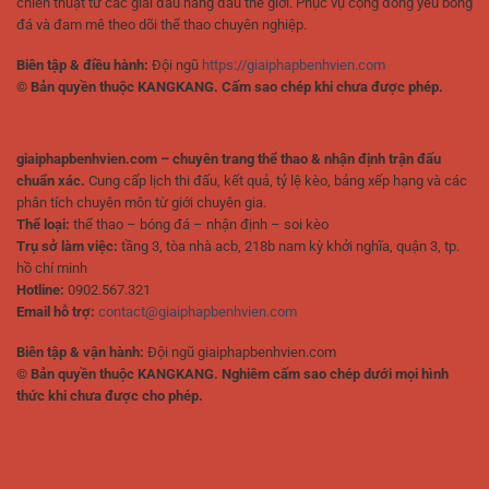
chiến thuật từ các giải đấu hàng đầu thế giới. Phục vụ cộng đồng yêu bóng
đá và đam mê theo dõi thể thao chuyên nghiệp.
Biên tập & điều hành:
Đội ngũ
https://giaiphapbenhvien.com
© Bản quyền thuộc KANGKANG. Cấm sao chép khi chưa được phép.
giaiphapbenhvien.com – chuyên trang thể thao & nhận định trận đấu
chuẩn xác.
Cung cấp lịch thi đấu, kết quả, tỷ lệ kèo, bảng xếp hạng và các
phân tích chuyên môn từ giới chuyên gia.
Thể loại:
thể thao – bóng đá – nhận định – soi kèo
Trụ sở làm việc:
tầng 3, tòa nhà acb, 218b nam kỳ khởi nghĩa, quận 3, tp.
hồ chí minh
Hotline:
0902.567.321
Email hỗ trợ:
contact@giaiphapbenhvien.com
Biên tập & vận hành:
Đội ngũ giaiphapbenhvien.com
© Bản quyền thuộc KANGKANG. Nghiêm cấm sao chép dưới mọi hình
thức khi chưa được cho phép.