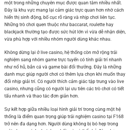
một trong những chuyên mục được quan tâm nhiều nhất.
Đây là khu vực mang lại cảm giác trực quan hơn nhờ cách
hiển thị sinh động, bố cục rõ ràng và nhịp chơi liên tục.
Những trò chơi quen thuộc như baccarat, roulette hay
blackjack thường tạo được sức hút lớn vì vừa dễ nhận diện,
vừa phù hợp với nhiều nhóm người dùng khác nhau.
Không dừng lại ở live casino, hệ thống còn mở rộng trải
nghiệm sang nhóm game trực tuyến có tính giải trí nhanh
như nổ hũ, bắn cá và game bài đổi thưởng. Đây là những
danh mục giúp người chơi có thêm lựa chọn khi muốn thay
đổi nhịp giải trí. Có người thích cảm giác tập trung vào live
casino, nhưng cũng có người lại ưu tiên các trò chơi có tiết
tấu nhanh và thao tác đơn giản hơn.
Sự kết hợp giữa nhiều loại hình giải trí trong cùng một hệ
thống là điểm quan trọng giúp trải nghiệm casino tại F168
trở nên đa dạng hơn. Người dùng không bị bó hẹp trong