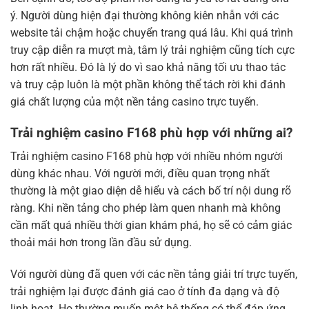
ý. Người dùng hiện đại thường không kiên nhẫn với các
website tải chậm hoặc chuyển trang quá lâu. Khi quá trình
truy cập diễn ra mượt mà, tâm lý trải nghiệm cũng tích cực
hơn rất nhiều. Đó là lý do vì sao khả năng tối ưu thao tác
và truy cập luôn là một phần không thể tách rời khi đánh
giá chất lượng của một nền tảng casino trực tuyến.
Trải nghiệm casino F168 phù hợp với những ai?
Trải nghiệm casino F168 phù hợp với nhiều nhóm người
dùng khác nhau. Với người mới, điều quan trọng nhất
thường là một giao diện dễ hiểu và cách bố trí nội dung rõ
ràng. Khi nền tảng cho phép làm quen nhanh mà không
cần mất quá nhiều thời gian khám phá, họ sẽ có cảm giác
thoải mái hơn trong lần đầu sử dụng.
Với người dùng đã quen với các nền tảng giải trí trực tuyến,
trải nghiệm lại được đánh giá cao ở tính đa dạng và độ
linh hoạt. Họ thường muốn một hệ thống có thể đáp ứng