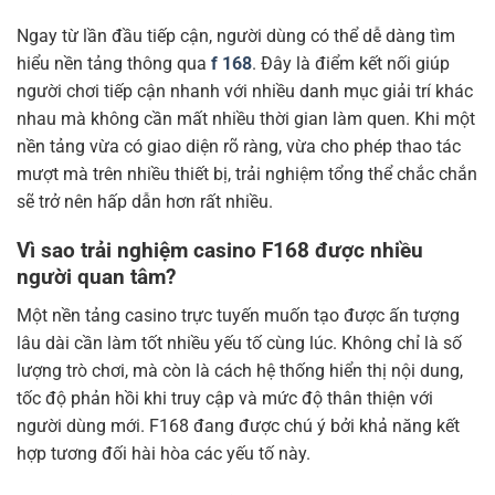
Ngay từ lần đầu tiếp cận, người dùng có thể dễ dàng tìm
hiểu nền tảng thông qua
f 168
. Đây là điểm kết nối giúp
người chơi tiếp cận nhanh với nhiều danh mục giải trí khác
nhau mà không cần mất nhiều thời gian làm quen. Khi một
nền tảng vừa có giao diện rõ ràng, vừa cho phép thao tác
mượt mà trên nhiều thiết bị, trải nghiệm tổng thể chắc chắn
sẽ trở nên hấp dẫn hơn rất nhiều.
Vì sao trải nghiệm casino F168 được nhiều
người quan tâm?
Một nền tảng casino trực tuyến muốn tạo được ấn tượng
lâu dài cần làm tốt nhiều yếu tố cùng lúc. Không chỉ là số
lượng trò chơi, mà còn là cách hệ thống hiển thị nội dung,
tốc độ phản hồi khi truy cập và mức độ thân thiện với
người dùng mới. F168 đang được chú ý bởi khả năng kết
hợp tương đối hài hòa các yếu tố này.