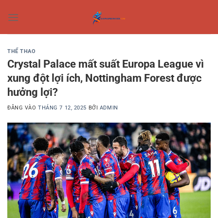
Bỏ
qua
nội
dung
THỂ THAO
Crystal Palace mất suất Europa League vì
xung đột lợi ích, Nottingham Forest được
hưởng lợi?
ĐĂNG VÀO
THÁNG 7 12, 2025
BỞI
ADMIN