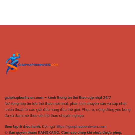
–
Phân
Tích
Tiêu
Tích
Đội
Chuẩn
Trận
Hình
Giải
Đấu
Trước
Trí
Hiệu
Khi
Hiện
Quả
Cược
Đại
Bóng
Cho
Đá
Người
Giúp
Chơi
Nhận
Việt
Định
Chính
Xác
Hơn
giaiphapbenhvien.com – kênh thông tin thể thao cập nhật 24/7
Nơi tổng hợp tin tức thể thao mới nhất, phân tích chuyên sâu và cập nhật
chiến thuật từ các giải đấu hàng đầu thế giới. Phục vụ cộng đồng yêu bóng
đá và đam mê theo dõi thể thao chuyên nghiệp.
Biên tập & điều hành:
Đội ngũ
https://giaiphapbenhvien.com
© Bản quyền thuộc KANGKANG. Cấm sao chép khi chưa được phép.