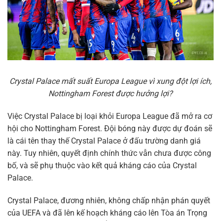
Crystal Palace mất suất Europa League vì xung đột lợi ích,
Nottingham Forest được hưởng lợi?
Việc Crystal Palace bị loại khỏi Europa League đã mở ra cơ
hội cho Nottingham Forest. Đội bóng này được dự đoán sẽ
là cái tên thay thế Crystal Palace ở đấu trường danh giá
này. Tuy nhiên, quyết định chính thức vẫn chưa được công
bố, và sẽ phụ thuộc vào kết quả kháng cáo của Crystal
Palace.
Crystal Palace, đương nhiên, không chấp nhận phán quyết
của UEFA và đã lên kế hoạch kháng cáo lên Tòa án Trọng