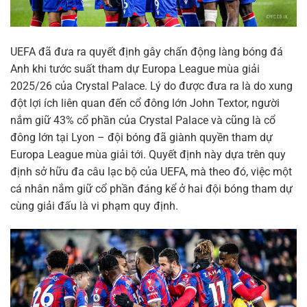
UEFA đã đưa ra quyết định gây chấn động làng bóng đá
Anh khi tước suất tham dự Europa League mùa giải
2025/26 của Crystal Palace. Lý do được đưa ra là do xung
đột lợi ích liên quan đến cổ đông lớn John Textor, người
nắm giữ 43% cổ phần của Crystal Palace và cũng là cổ
đông lớn tại Lyon – đội bóng đã giành quyền tham dự
Europa League mùa giải tới. Quyết định này dựa trên quy
định sở hữu đa câu lạc bộ của UEFA, mà theo đó, việc một
cá nhân nắm giữ cổ phần đáng kể ở hai đội bóng tham dự
cùng giải đấu là vi phạm quy định.