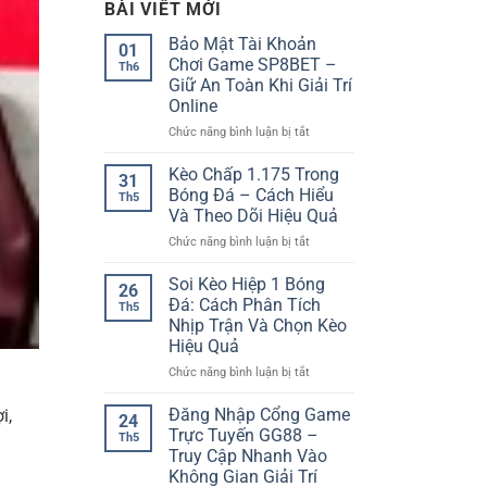
BÀI VIẾT MỚI
Bảo Mật Tài Khoản
01
Chơi Game SP8BET –
Th6
Giữ An Toàn Khi Giải Trí
Online
ở
Chức năng bình luận bị tắt
Bảo
Mật
Kèo Chấp 1.175 Trong
31
Tài
Bóng Đá – Cách Hiểu
Th5
Khoản
Và Theo Dõi Hiệu Quả
Chơi
ở
Chức năng bình luận bị tắt
Game
Kèo
SP8BET
Chấp
–
Soi Kèo Hiệp 1 Bóng
26
1.175
Giữ
Đá: Cách Phân Tích
Th5
Trong
An
Nhịp Trận Và Chọn Kèo
Bóng
Toàn
Hiệu Quả
Đá
Khi
–
Giải
ở
Chức năng bình luận bị tắt
Cách
Trí
Soi
Hiểu
Online
Kèo
Đăng Nhập Cổng Game
i,
24
Và
Hiệp
Trực Tuyến GG88 –
Th5
Theo
1
Truy Cập Nhanh Vào
Dõi
Bóng
Không Gian Giải Trí
Hiệu
Đá: