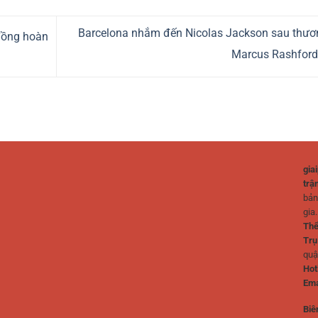
Barcelona nhắm đến Nicolas Jackson sau thươ
 đồng hoàn
Marcus Rashfor
gia
trậ
bản
gia
Thể
Trụ
quậ
Hot
Ema
Biê