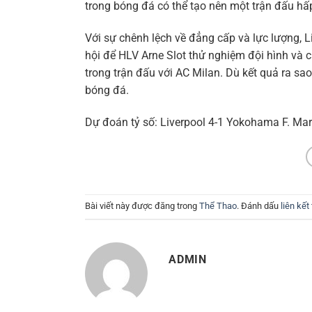
trong bóng đá có thể tạo nên một trận đấu hấp
Với sự chênh lệch về đẳng cấp và lực lượng, L
hội để HLV Arne Slot thử nghiệm đội hình và 
trong trận đấu với AC Milan. Dù kết quả ra s
bóng đá.
Dự đoán tỷ số: Liverpool 4-1 Yokohama F. Mar
Bài viết này được đăng trong
Thể Thao
. Đánh dấu
liên kết
ADMIN