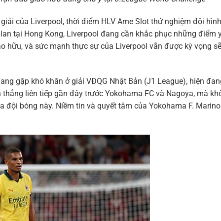
 giải của Liverpool, thời điểm HLV Arne Slot thử nghiệm đội hìn
Milan tại Hong Kong, Liverpool đang cần khắc phục những điểm 
iao hữu, và sức mạnh thực sự của Liverpool vẫn được kỳ vọng sẽ
 đang gặp khó khăn ở giải VĐQG Nhật Bản (J1 League), hiện đan
iến thắng liên tiếp gần đây trước Yokohama FC và Nagoya, mà k
của đội bóng này. Niềm tin và quyết tâm của Yokohama F. Marino