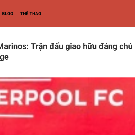
BLOG
THỂ THAO
Marinos: Trận đấu giao hữu đáng chú
nge