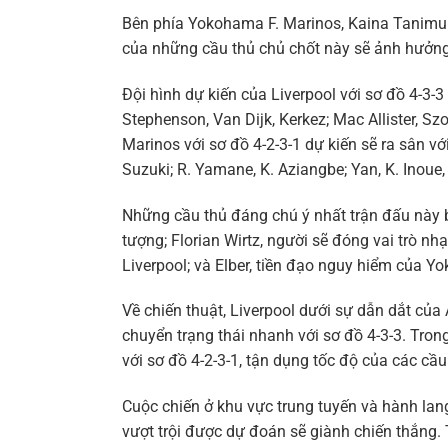
Bên phía Yokohama F. Marinos, Kaina Tanimur
của những cầu thủ chủ chốt này sẽ ảnh hưởn
Đội hình dự kiến của Liverpool với sơ đồ 4-3-
Stephenson, Van Dijk, Kerkez; Mac Allister, Sz
Marinos với sơ đồ 4-2-3-1 dự kiến sẽ ra sân với 
Suzuki; R. Yamane, K. Aziangbe; Yan, K. Inoue,
Những cầu thủ đáng chú ý nhất trận đấu này 
tượng; Florian Wirtz, người sẽ đóng vai trò 
Liverpool; và Elber, tiền đạo nguy hiểm của Y
Về chiến thuật, Liverpool dưới sự dẫn dắt của
chuyển trạng thái nhanh với sơ đồ 4-3-3. Tro
với sơ đồ 4-2-3-1, tận dụng tốc độ của các cầ
Cuộc chiến ở khu vực trung tuyến và hành lan
vượt trội được dự đoán sẽ giành chiến thắng