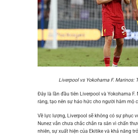
Liverpool vs Yokohama F. Marinos: 
Đây là lần đầu tiên Liverpool và Yokohama F. 
ràng, tạo nên sự háo hức cho người hâm mộ ch
Về lực lượng, Liverpool sẽ không có sự phục 
Nunez vẫn chưa chắc chắn ra sân vì chấn thư
nhiên, sự xuất hiện của Ekitike và khả năng trở