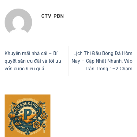
CTV_PBN
Khuyến mãi nhà cái – Bí
Lịch Thi Đấu Bóng Đá Hôm
quyết săn ưu đãi và tối ưu
Nay – Cập Nhật Nhanh, Vào
vốn cược hiệu quả
Trận Trong 1–2 Chạm