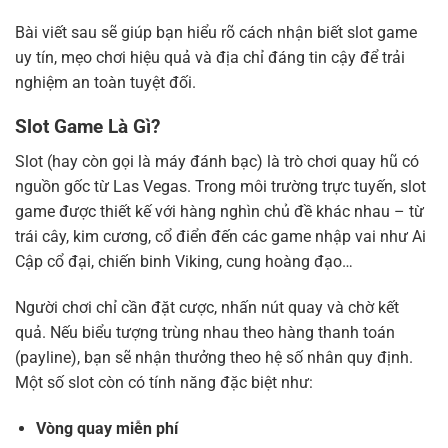
Bài viết sau sẽ giúp bạn hiểu rõ cách nhận biết slot game
uy tín, mẹo chơi hiệu quả và địa chỉ đáng tin cậy để trải
nghiệm an toàn tuyệt đối.
Slot Game Là Gì?
Slot (hay còn gọi là máy đánh bạc) là trò chơi quay hũ có
nguồn gốc từ Las Vegas. Trong môi trường trực tuyến, slot
game được thiết kế với hàng nghìn chủ đề khác nhau – từ
trái cây, kim cương, cổ điển đến các game nhập vai như Ai
Cập cổ đại, chiến binh Viking, cung hoàng đạo…
Người chơi chỉ cần đặt cược, nhấn nút quay và chờ kết
quả. Nếu biểu tượng trùng nhau theo hàng thanh toán
(payline), bạn sẽ nhận thưởng theo hệ số nhân quy định.
Một số slot còn có tính năng đặc biệt như:
Vòng quay miễn phí