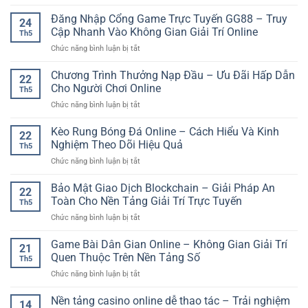
Soi
Đá
Toàn
Kèo
Đăng Nhập Cổng Game Trực Tuyến GG88 – Truy
–
Khi
24
Hiệp
Cách
Cập Nhanh Vào Không Gian Giải Trí Online
Giải
Th5
1
Hiểu
Trí
ở
Chức năng bình luận bị tắt
Bóng
Và
Online
Đăng
Đá:
Theo
Nhập
Chương Trình Thưởng Nạp Đầu – Ưu Đãi Hấp Dẫn
Cách
Dõi
22
Cổng
Phân
Cho Người Chơi Online
Hiệu
Th5
Game
Tích
Quả
ở
Chức năng bình luận bị tắt
Trực
Nhịp
Chương
Tuyến
Trận
Trình
Kèo Rung Bóng Đá Online – Cách Hiểu Và Kinh
GG88
Và
22
Thưởng
–
Nghiệm Theo Dõi Hiệu Quả
Chọn
Th5
Nạp
Truy
Kèo
ở
Chức năng bình luận bị tắt
Đầu
Cập
Hiệu
Kèo
–
Nhanh
Quả
Rung
Bảo Mật Giao Dịch Blockchain – Giải Pháp An
Ưu
Vào
22
Bóng
Đãi
Toàn Cho Nền Tảng Giải Trí Trực Tuyến
Không
Th5
Đá
Hấp
Gian
ở
Chức năng bình luận bị tắt
Online
Dẫn
Giải
Bảo
–
Cho
Trí
Mật
Game Bài Dân Gian Online – Không Gian Giải Trí
Cách
Người
21
Online
Giao
Hiểu
Quen Thuộc Trên Nền Tảng Số
Chơi
Th5
Dịch
Và
Online
ở
Chức năng bình luận bị tắt
Blockchain
Kinh
Game
–
Nghiệm
Bài
Nền tảng casino online dễ thao tác – Trải nghiệm
Giải
Theo
14