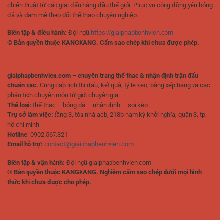
chiến thuật từ các giải đấu hàng đầu thế giới. Phục vụ cộng đồng yêu bóng
đá và đam mê theo dõi thể thao chuyên nghiệp.
Biên tập & điều hành:
Đội ngũ
https://giaiphapbenhvien.com
© Bản quyền thuộc KANGKANG. Cấm sao chép khi chưa được phép.
giaiphapbenhvien.com – chuyên trang thể thao & nhận định trận đấu
chuẩn xác.
Cung cấp lịch thi đấu, kết quả, tỷ lệ kèo, bảng xếp hạng và các
phân tích chuyên môn từ giới chuyên gia.
Thể loại:
thể thao – bóng đá – nhận định – soi kèo
Trụ sở làm việc:
tầng 3, tòa nhà acb, 218b nam kỳ khởi nghĩa, quận 3, tp.
hồ chí minh
Hotline:
0902.567.321
Email hỗ trợ:
contact@giaiphapbenhvien.com
Biên tập & vận hành:
Đội ngũ giaiphapbenhvien.com
© Bản quyền thuộc KANGKANG. Nghiêm cấm sao chép dưới mọi hình
thức khi chưa được cho phép.