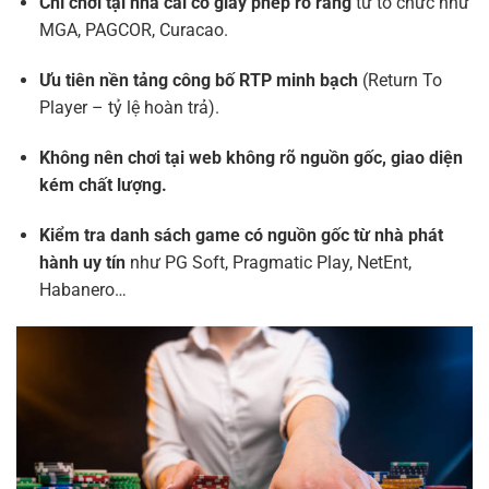
Chỉ chơi tại nhà cái có giấy phép rõ ràng
từ tổ chức như
MGA, PAGCOR, Curacao.
Ưu tiên nền tảng công bố RTP minh bạch
(Return To
Player – tỷ lệ hoàn trả).
Không nên chơi tại web không rõ nguồn gốc, giao diện
kém chất lượng.
Kiểm tra danh sách game có nguồn gốc từ nhà phát
hành uy tín
như PG Soft, Pragmatic Play, NetEnt,
Habanero…