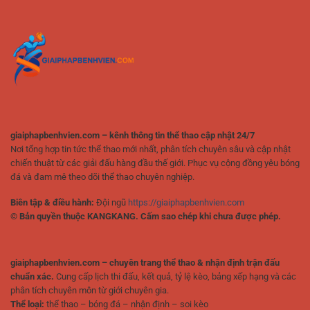
Đá
Người
Giúp
Chơi
Nhận
Việt
Định
Chính
Xác
Hơn
giaiphapbenhvien.com – kênh thông tin thể thao cập nhật 24/7
Nơi tổng hợp tin tức thể thao mới nhất, phân tích chuyên sâu và cập nhật
chiến thuật từ các giải đấu hàng đầu thế giới. Phục vụ cộng đồng yêu bóng
đá và đam mê theo dõi thể thao chuyên nghiệp.
Biên tập & điều hành:
Đội ngũ
https://giaiphapbenhvien.com
© Bản quyền thuộc KANGKANG. Cấm sao chép khi chưa được phép.
giaiphapbenhvien.com – chuyên trang thể thao & nhận định trận đấu
chuẩn xác.
Cung cấp lịch thi đấu, kết quả, tỷ lệ kèo, bảng xếp hạng và các
phân tích chuyên môn từ giới chuyên gia.
Thể loại:
thể thao – bóng đá – nhận định – soi kèo