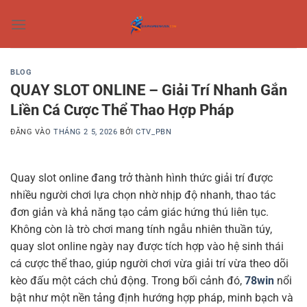
Bỏ
qua
nội
dung
BLOG
QUAY SLOT ONLINE – Giải Trí Nhanh Gắn
Liền Cá Cược Thể Thao Hợp Pháp
ĐĂNG VÀO
THÁNG 2 5, 2026
BỞI
CTV_PBN
Quay slot online đang trở thành hình thức giải trí được
nhiều người chơi lựa chọn nhờ nhịp độ nhanh, thao tác
đơn giản và khả năng tạo cảm giác hứng thú liên tục.
Không còn là trò chơi mang tính ngẫu nhiên thuần túy,
quay slot online ngày nay được tích hợp vào hệ sinh thái
cá cược thể thao, giúp người chơi vừa giải trí vừa theo dõi
kèo đấu một cách chủ động. Trong bối cảnh đó,
78win
nổi
bật như một nền tảng định hướng hợp pháp, minh bạch và