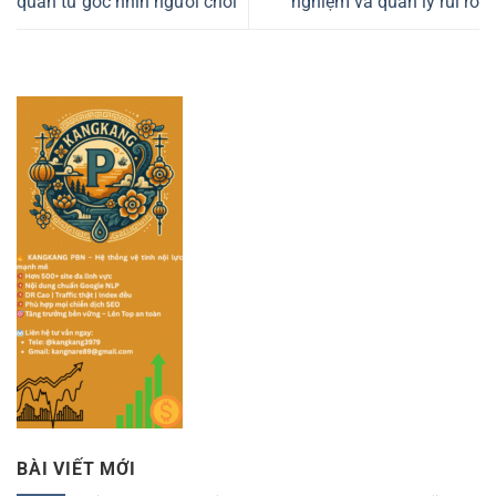
quan từ góc nhìn người chơi
nghiệm và quản lý rủi ro
BÀI VIẾT MỚI