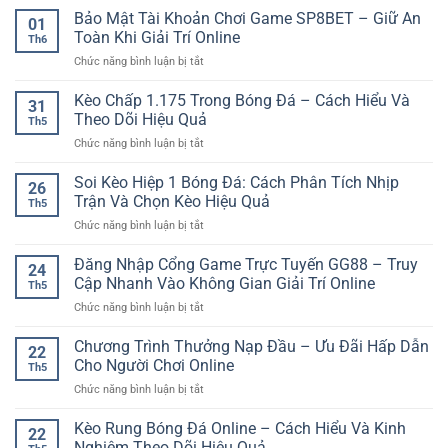
Bảo Mật Tài Khoản Chơi Game SP8BET – Giữ An
01
Toàn Khi Giải Trí Online
Th6
ở
Chức năng bình luận bị tắt
Bảo
Mật
Kèo Chấp 1.175 Trong Bóng Đá – Cách Hiểu Và
31
Tài
Theo Dõi Hiệu Quả
Th5
Khoản
ở
Chức năng bình luận bị tắt
Chơi
Kèo
Game
Chấp
Soi Kèo Hiệp 1 Bóng Đá: Cách Phân Tích Nhịp
SP8BET
26
1.175
–
Trận Và Chọn Kèo Hiệu Quả
Th5
Trong
Giữ
ở
Chức năng bình luận bị tắt
Bóng
An
Soi
Đá
Toàn
Kèo
Đăng Nhập Cổng Game Trực Tuyến GG88 – Truy
–
Khi
24
Hiệp
Cách
Cập Nhanh Vào Không Gian Giải Trí Online
Giải
Th5
1
Hiểu
Trí
ở
Chức năng bình luận bị tắt
Bóng
Và
Online
Đăng
Đá:
Theo
Nhập
Chương Trình Thưởng Nạp Đầu – Ưu Đãi Hấp Dẫn
Cách
Dõi
22
Cổng
Phân
Cho Người Chơi Online
Hiệu
Th5
Game
Tích
Quả
ở
Chức năng bình luận bị tắt
Trực
Nhịp
Chương
Tuyến
Trận
Trình
Kèo Rung Bóng Đá Online – Cách Hiểu Và Kinh
GG88
Và
22
Thưởng
–
Nghiệm Theo Dõi Hiệu Quả
Chọn