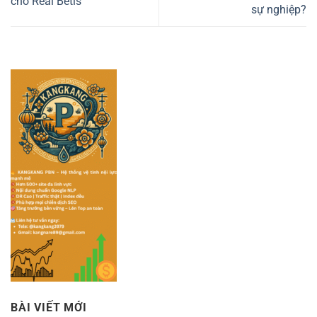
cho Real Betis
sự nghiệp?
BÀI VIẾT MỚI