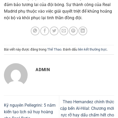
đảm bảo tương lai của đội bóng. Sự thành công của Real
Madrid phụ thuộc vào việc giải quyết triệt để khủng hoảng
nội bộ và khôi phục lại tinh thần đồng đội.
Bài viết này được đăng trong
Thể Thao
. Đánh dấu
liên kết thường trực
.
ADMIN
Theo Hernandez chính thức
Kỷ nguyên Pellegrini: 5 năm
cập bến Al-Hilal: Chương mới
kiến tạo lịch sử huy hoàng
rực rỡ hay dấu chấm hết cho