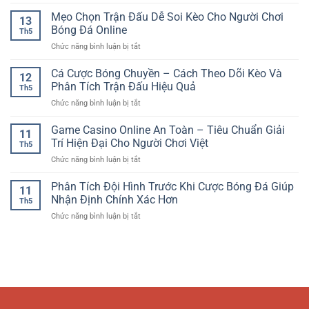
Cổng
Nay
đơn
Số
casino
Mẹo Chọn Trận Đấu Dễ Soi Kèo Cho Người Chơi
RR88
giản
13
online
–
Bóng Đá Online
cho
Th5
tốc
Cách
người
ở
Chức năng bình luận bị tắt
độ
Phân
chơi
Mẹo
nhanh
Tích
hiện
Chọn
Cá Cược Bóng Chuyền – Cách Theo Dõi Kèo Và
–
Trận
12
đại
Trận
Yếu
Phân Tích Trận Đấu Hiệu Quả
Đấu
Th5
Đấu
tố
Trước
ở
Chức năng bình luận bị tắt
Dễ
nâng
Giờ
Cá
Soi
tầm
Bóng
Cược
Game Casino Online An Toàn – Tiêu Chuẩn Giải
Kèo
trải
11
Lăn
Bóng
Cho
Trí Hiện Đại Cho Người Chơi Việt
nghiệm
Th5
Chuyền
Người
giải
ở
Chức năng bình luận bị tắt
–
Chơi
trí
Game
Cách
Bóng
trực
Casino
Phân Tích Đội Hình Trước Khi Cược Bóng Đá Giúp
Theo
Đá
11
tuyến
Online
Dõi
Nhận Định Chính Xác Hơn
Online
Th5
An
Kèo
ở
Chức năng bình luận bị tắt
Toàn
Và
Phân
–
Phân
Tích
Tiêu
Tích
Đội
Chuẩn
Trận
Hình
Giải
Đấu
Trước
Trí
Hiệu
Khi
Hiện
Quả
Cược
Đại