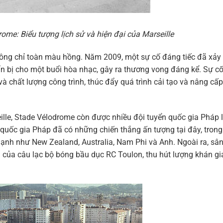
me: Biểu tượng lịch sử và hiện đại của Marseille
hông chỉ toàn màu hồng. Năm 2009, một sự cố đáng tiếc đã xảy 
ẩn bị cho một buổi hòa nhạc, gây ra thương vong đáng kể. Sự c
và chất lượng công trình, thúc đẩy quá trình cải tạo và nâng cấ
ille, Stade Vélodrome còn được nhiều đội tuyển quốc gia Pháp 
 quốc gia Pháp đã có những chiến thắng ấn tượng tại đây, tron
ủ mạnh như New Zealand, Australia, Nam Phi và Anh. Ngoài ra, sâ
 của câu lạc bộ bóng bầu dục RC Toulon, thu hút lượng khán gi