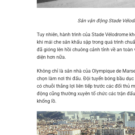
Sân vận động Stade Vélodro
Tuy nhiên, hành trình của Stade Vélodrome k
khi mái che sân khấu sập trong quá trình chu
đã gióng lên hồi chuông cảnh tỉnh về an toàn 
diện hơn nữa.
Không chỉ là sân nhà của Olympique de Marse
chọn làm nơi thi đấu. Đội tuyển bóng bầu dục
có chuỗi thắng lợi liên tiếp trước các đối th
động cũng thường xuyên tổ chức các trận đấu
khổng lồ.