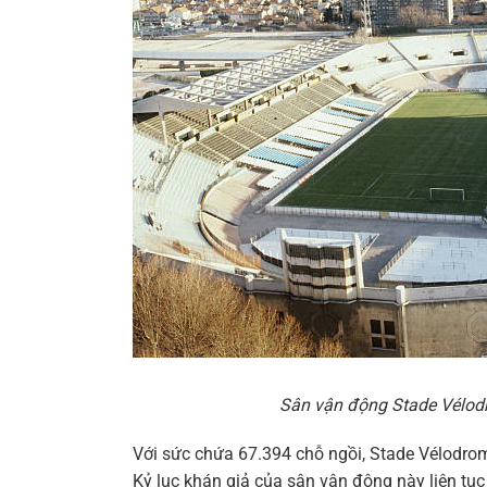
Sân vận động Stade Vélodro
Với sức chứa 67.394 chỗ ngồi, Stade Vélodrom
Kỷ lục khán giả của sân vận động này liên tục