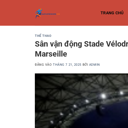
Bỏ
qua
TRANG CHỦ
nội
dung
THỂ THAO
Sân vận động Stade Vélodr
Marseille
ĐĂNG VÀO
THÁNG 7 21, 2025
BỞI
ADMIN