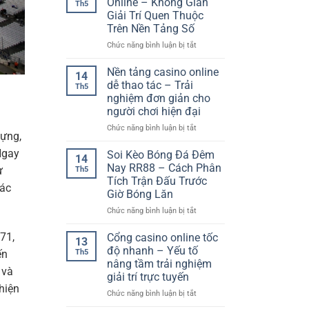
Online – Không Gian
Th5
Nghiệm
Dịch
Giải Trí Quen Thuộc
Theo
Blockchain
Trên Nền Tảng Số
Dõi
–
Hiệu
Giải
ở
Chức năng bình luận bị tắt
Quả
Pháp
Game
An
Bài
Nền tảng casino online
14
Toàn
Dân
dễ thao tác – Trải
Th5
Cho
Gian
nghiệm đơn giản cho
Nền
Online
người chơi hiện đại
Tảng
–
Giải
Không
ở
Chức năng bình luận bị tắt
dựng,
Trí
Gian
Nền
Trực
Giải
tảng
Ngay
Soi Kèo Bóng Đá Đêm
14
Tuyến
Trí
casino
Nay RR88 – Cách Phân
ự
Th5
Quen
online
Tích Trận Đấu Trước
Thuộc
dễ
các
Giờ Bóng Lăn
Trên
thao
Nền
tác
ở
Chức năng bình luận bị tắt
Tảng
–
Soi
Số
Trải
Kèo
71,
Cổng casino online tốc
13
nghiệm
Bóng
độ nhanh – Yếu tố
ến
Th5
đơn
Đá
nâng tầm trải nghiệm
giản
Đêm
 và
giải trí trực tuyến
cho
Nay
hiện
người
RR88
ở
Chức năng bình luận bị tắt
chơi
–
Cổng