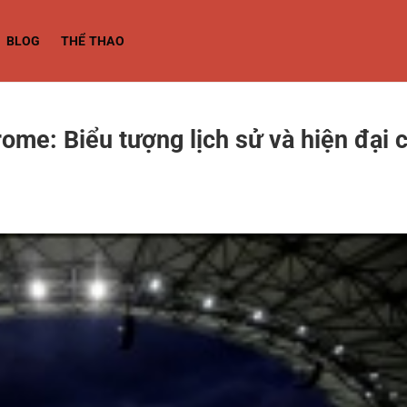
BLOG
THỂ THAO
ome: Biểu tượng lịch sử và hiện đại 