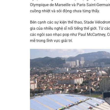
Olympique de Marseille và Paris Saint-Germai
cuồng nhiệt và sôi động chưa từng thấy.
Bên cạnh các sự kiện thể thao, Stade Vélodro
gia của nhiều nghệ sĩ nổi tiếng thế giới. Từ c
các ngôi sao nhạc pop như Paul McCartney, C
mẽ trong lĩnh vực giải trí.