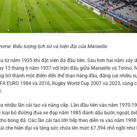
me: Biểu tượng lịch sử và hiện đại của Marseille
u từ năm 1935 khi đặt viên đá đầu tiên. Sau hơn hai năm xây 
y 13 tháng 6 năm 1937 với trận đấu giữa Marseille và Torino. 
 trở thành một điểm đến thể thao hàng đầu, đăng cai nhiều s
UEFA EURO 1984 và 2016, Rugby World Cup 2007 và 2023, cùng 
.
ua nhiều lần cải tạo và nâng cấp. Lần đầu tiên vào năm 1970-19
c loại bỏ đường đua xe đạp năm 1985 đánh dấu bước ngoặt, bi
o bóng đá. Các lần cải tạo lớn tiếp theo diễn ra vào năm 1998
mái che hiện đại và tăng sức chứa lên mức 67.394 chỗ ngồi như 