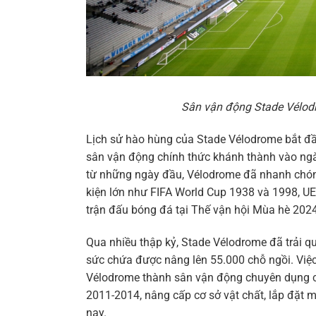
Sân vận động Stade Vélodro
Lịch sử hào hùng của Stade Vélodrome bắt đầ
sân vận động chính thức khánh thành vào ngà
từ những ngày đầu, Vélodrome đã nhanh chóng
kiện lớn như FIFA World Cup 1938 và 1998, 
trận đấu bóng đá tại Thế vận hội Mùa hè 2024
Qua nhiều thập kỷ, Stade Vélodrome đã trải q
sức chứa được nâng lên 55.000 chỗ ngồi. Việ
Vélodrome thành sân vận động chuyên dụng ch
2011-2014, nâng cấp cơ sở vật chất, lắp đặt 
nay.