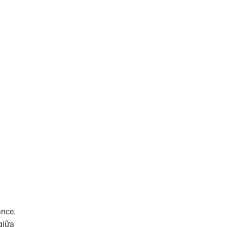
ance.
giữa