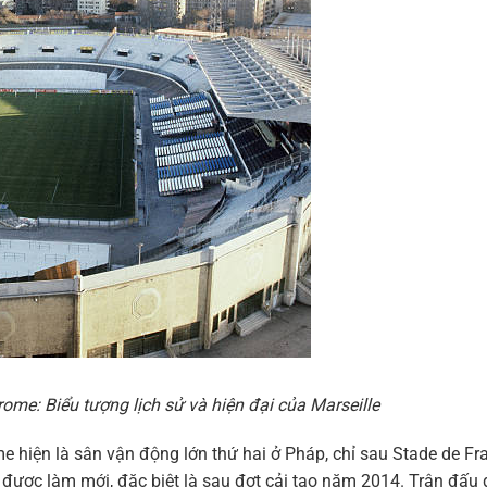
me: Biểu tượng lịch sử và hiện đại của Marseille
e hiện là sân vận động lớn thứ hai ở Pháp, chỉ sau Stade de Fr
 được làm mới, đặc biệt là sau đợt cải tạo năm 2014. Trận đấu 