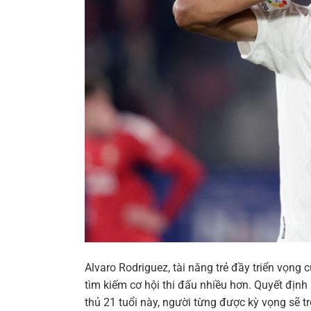
Alvaro Rodriguez, tài năng trẻ đầy triển vọng
tìm kiếm cơ hội thi đấu nhiều hơn. Quyết địn
thủ 21 tuổi này, người từng được kỳ vọng sẽ t