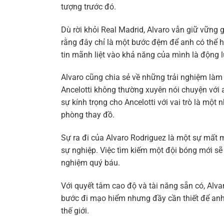
tượng trước đó.
Dù rời khỏi Real Madrid, Alvaro vẫn giữ vững 
rằng đây chỉ là một bước đệm để anh có thể h
tin mãnh liệt vào khả năng của mình là động 
Alvaro cũng chia sẻ về những trải nghiệm làm v
Ancelotti không thường xuyên nói chuyện với a
sự kính trọng cho Ancelotti với vai trò là một 
phòng thay đồ.
Sự ra đi của Alvaro Rodriguez là một sự mất m
sự nghiệp. Việc tìm kiếm một đội bóng mới sẽ g
nghiệm quý báu.
Với quyết tâm cao độ và tài năng sẵn có, Alva
bước đi mạo hiểm nhưng đầy cần thiết để anh
thế giới.