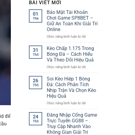
BÀI VIẾT MỚI
Bảo Mật Tài Khoản
01
Chơi Game SP8BET –
Th6
Giữ An Toàn Khi Giải Trí
Online
ở
Chức năng bình luận bị tắt
Bảo
Mật
Kèo Chấp 1.175 Trong
31
Tài
Bóng Đá – Cách Hiểu
Th5
Khoản
Và Theo Dõi Hiệu Quả
Chơi
ở
Chức năng bình luận bị tắt
Game
Kèo
SP8BET
Chấp
–
Soi Kèo Hiệp 1 Bóng
26
1.175
Giữ
Đá: Cách Phân Tích
Th5
Trong
An
Nhịp Trận Và Chọn Kèo
Bóng
Toàn
Hiệu Quả
Đá
Khi
–
Giải
ở
Chức năng bình luận bị tắt
Cách
Trí
Soi
Hiểu
Online
Kèo
Đăng Nhập Cổng Game
id để
24
Và
Hiệp
Trực Tuyến GG88 –
Th5
cầu
Theo
1
Truy Cập Nhanh Vào
Dõi
Bóng
Không Gian Giải Trí
Hiệu
Đá: