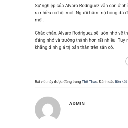
Sự nghiệp của Alvaro Rodriguez vẫn còn ở phí
ra nhiều cơ hội mới. Người hâm mộ bóng đá đa
mới.
Chắc chắn, Alvaro Rodriguez sẽ luôn nhớ về th
đáng nhớ và trưởng thành hơn rất nhiều. Tuy n
khẳng định giá trị bản thân trên sân cỏ.
Bài viết này được đăng trong
Thể Thao
. Đánh dấu
liên kết
ADMIN