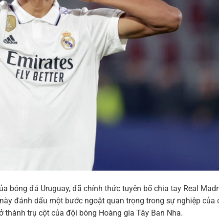
 của bóng đá Uruguay, đã chính thức tuyên bố chia tay Real Madr
h này đánh dấu một bước ngoặt quan trọng trong sự nghiệp của 
rở thành trụ cột của đội bóng Hoàng gia Tây Ban Nha.