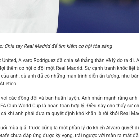
z: Chia tay Real Madrid để tìm kiếm cơ hội tỏa sáng
nited, Alvaro Rodriguez đã chia sẻ thẳng thắn về lý do ra đi. 
 đợi thêm cơ hội ở đội một Real Madrid. Sự cạnh tranh khốc liệt t
 của anh, dù anh đã có những màn trình diễn ấn tượng, như bà
tletico.
ối với các đồng đội và ban huấn luyện. Anh nhấn mạnh rằng anh 
IFA Club World Cup là hoàn toàn hợp lý. Điều này cho thấy sự c
 cả khi anh phải đưa ra quyết định khó khăn là rời khỏi Real Mad
uối mùa giải trước cũng là một phần lý do khiến Alvaro quyết đ
Getafe chưa đáp ứng được kỳ vọng, trái ngược với màn ra mắt đầ