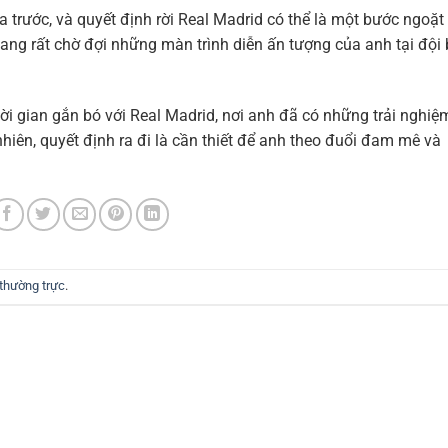
a trước, và quyết định rời Real Madrid có thể là một bước ngoặ
ng rất chờ đợi những màn trình diễn ấn tượng của anh tại đội
ời gian gắn bó với Real Madrid, nơi anh đã có những trải nghiệ
hiên, quyết định ra đi là cần thiết để anh theo đuổi đam mê và
 thường trực
.