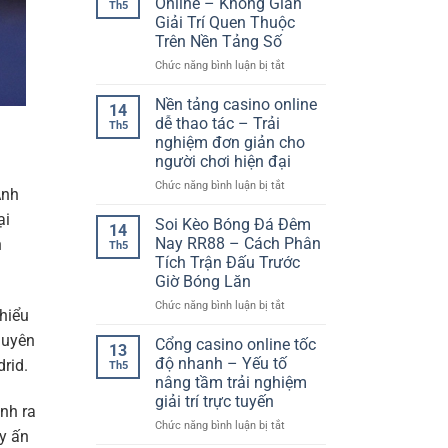
Online – Không Gian
Th5
Nghiệm
Dịch
Giải Trí Quen Thuộc
Theo
Blockchain
Trên Nền Tảng Số
Dõi
–
Hiệu
Giải
ở
Chức năng bình luận bị tắt
Quả
Pháp
Game
An
Bài
Nền tảng casino online
14
Toàn
Dân
dễ thao tác – Trải
Th5
Cho
Gian
nghiệm đơn giản cho
Nền
Online
người chơi hiện đại
Tảng
–
Giải
Không
ở
Chức năng bình luận bị tắt
Anh
Trí
Gian
Nền
Trực
ại
Giải
tảng
Soi Kèo Bóng Đá Đêm
14
Tuyến
Trí
casino
Nay RR88 – Cách Phân
n
Th5
Quen
online
Tích Trận Đấu Trước
Thuộc
dễ
Giờ Bóng Lăn
Trên
thao
Nền
tác
ở
Chức năng bình luận bị tắt
hiểu
Tảng
–
Soi
Số
Trải
huyên
Kèo
Cổng casino online tốc
13
nghiệm
Bóng
độ nhanh – Yếu tố
rid.
Th5
đơn
Đá
nâng tầm trải nghiệm
giản
Đêm
giải trí trực tuyến
cho
Nay
ịnh ra
người
RR88
ở
Chức năng bình luận bị tắt
y ấn
chơi
–
Cổng