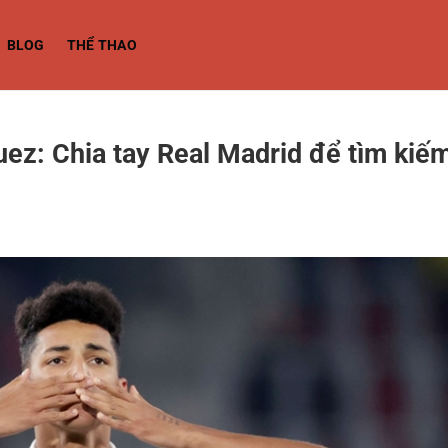
BLOG
THỂ THAO
uez: Chia tay Real Madrid để tìm kiế