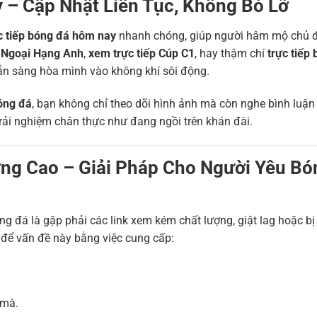
 – Cập Nhật Liên Tục, Không Bỏ Lỡ
rực tiếp bóng đá hôm nay
nhanh chóng, giúp người hâm mộ chủ 
p Ngoại Hạng Anh
,
xem trực tiếp Cúp C1
, hay thậm chí
trực tiếp
 sẵn sàng hòa mình vào không khí sôi động.
bóng đá
, bạn không chỉ theo dõi hình ảnh mà còn nghe bình luận
trải nghiệm chân thực như đang ngồi trên khán đài.
ng Cao – Giải Pháp Cho Người Yêu Bó
g đá là gặp phải các link xem kém chất lượng, giật lag hoặc bị
t để vấn đề này bằng việc cung cấp:
 mà.