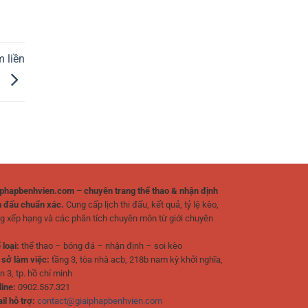
 liền
n
iphapbenhvien.com – chuyên trang thể thao & nhận định
n đấu chuẩn xác.
Cung cấp lịch thi đấu, kết quả, tỷ lệ kèo,
g xếp hạng và các phân tích chuyên môn từ giới chuyên
.
 loại:
thể thao – bóng đá – nhận định – soi kèo
 sở làm việc:
tầng 3, tòa nhà acb, 218b nam kỳ khởi nghĩa,
n 3, tp. hồ chí minh
line:
0902.567.321
il hỗ trợ:
contact@giaiphapbenhvien.com