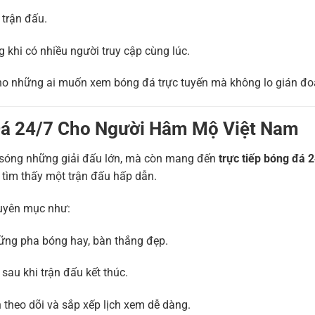
 trận đấu.
g khi có nhiều người truy cập cùng lúc.
cho những ai muốn xem bóng đá trực tuyến mà không lo gián đo
Đá 24/7 Cho Người Hâm Mộ Việt Nam
t sóng những giải đấu lớn, mà còn mang đến
trực tiếp bóng đá 
 tìm thấy một trận đấu hấp dẫn.
huyên mục như:
ng pha bóng hay, bàn thắng đẹp.
sau khi trận đấu kết thúc.
theo dõi và sắp xếp lịch xem dễ dàng.