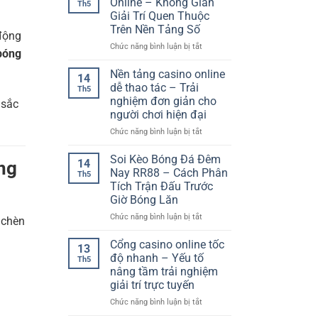
Online – Không Gian
Th5
Nghiệm
Dịch
Giải Trí Quen Thuộc
Theo
Blockchain
Trên Nền Tảng Số
Dõi
–
động
Hiệu
Giải
ở
Chức năng bình luận bị tắt
 bóng
Quả
Pháp
Game
An
Bài
Nền tảng casino online
14
Toàn
Dân
dễ thao tác – Trải
Th5
Cho
Gian
nghiệm đơn giản cho
 sắc
Nền
Online
người chơi hiện đại
Tảng
–
Giải
Không
ở
Chức năng bình luận bị tắt
Trí
Gian
Nền
Trực
Giải
tảng
Soi Kèo Bóng Đá Đêm
14
ng
Tuyến
Trí
casino
Nay RR88 – Cách Phân
Th5
Quen
online
Tích Trận Đấu Trước
Thuộc
dễ
Giờ Bóng Lăn
Trên
thao
Nền
tác
ở
Chức năng bình luận bị tắt
 chèn
Tảng
–
Soi
Số
Trải
Kèo
Cổng casino online tốc
13
nghiệm
Bóng
độ nhanh – Yếu tố
Th5
đơn
Đá
nâng tầm trải nghiệm
giản
Đêm
giải trí trực tuyến
cho
Nay
người
RR88
ở
Chức năng bình luận bị tắt
chơi
–
Cổng