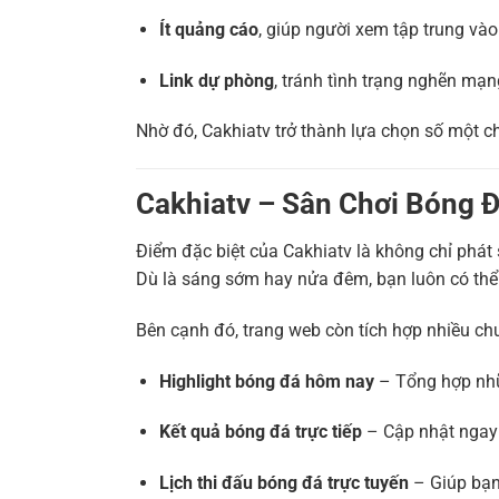
Ít quảng cáo
, giúp người xem tập trung vào
Link dự phòng
, tránh tình trạng nghẽn mạn
Nhờ đó, Cakhiatv trở thành lựa chọn số một 
Cakhiatv – Sân Chơi Bóng 
Điểm đặc biệt của Cakhiatv là không chỉ phá
Dù là sáng sớm hay nửa đêm, bạn luôn có thể
Bên cạnh đó, trang web còn tích hợp nhiều c
Highlight bóng đá hôm nay
– Tổng hợp nhữ
Kết quả bóng đá trực tiếp
– Cập nhật ngay 
Lịch thi đấu bóng đá trực tuyến
– Giúp bạn 