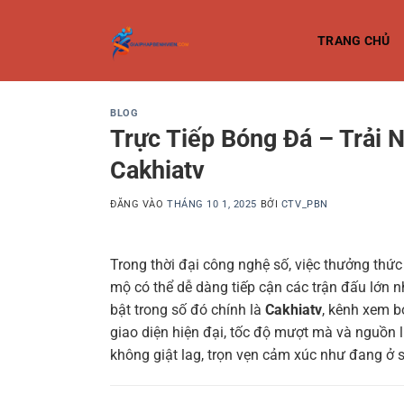
Bỏ
qua
TRANG CHỦ
nội
dung
BLOG
Trực Tiếp Bóng Đá – Trải
Cakhiatv
ĐĂNG VÀO
THÁNG 10 1, 2025
BỞI
CTV_PBN
Trong thời đại công nghệ số, việc thưởng thứ
mộ có thể dễ dàng tiếp cận các trận đấu lớn n
bật trong số đó chính là
Cakhiatv
, kênh xem b
giao diện hiện đại, tốc độ mượt mà và nguồn 
không giật lag, trọn vẹn cảm xúc như đang ở