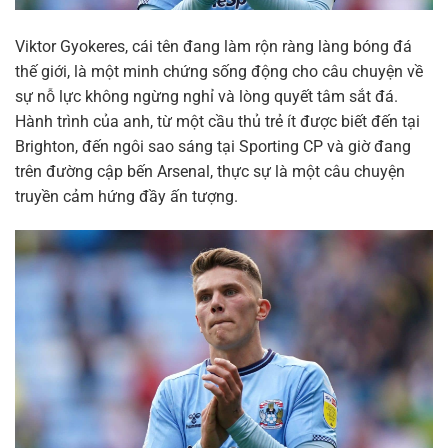
Viktor Gyokeres, cái tên đang làm rộn ràng làng bóng đá
thế giới, là một minh chứng sống động cho câu chuyện về
sự nỗ lực không ngừng nghỉ và lòng quyết tâm sắt đá.
Hành trình của anh, từ một cầu thủ trẻ ít được biết đến tại
Brighton, đến ngôi sao sáng tại Sporting CP và giờ đang
trên đường cập bến Arsenal, thực sự là một câu chuyện
truyền cảm hứng đầy ấn tượng.