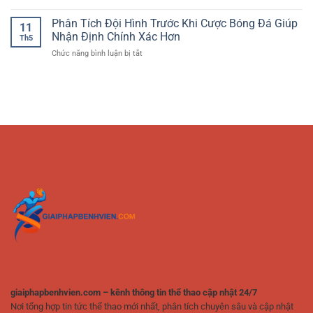
trí
Game
Cách
Bóng
trực
Casino
Phân Tích Đội Hình Trước Khi Cược Bóng Đá Giúp
Theo
Đá
11
tuyến
Online
Dõi
Nhận Định Chính Xác Hơn
Online
Th5
An
Kèo
ở
Chức năng bình luận bị tắt
Toàn
Và
Phân
–
Phân
Tích
Tiêu
Tích
Đội
Chuẩn
Trận
Hình
Giải
Đấu
Trước
Trí
Hiệu
Khi
Hiện
Quả
Cược
Đại
Bóng
Cho
Đá
Người
Giúp
Chơi
Nhận
Việt
Định
Chính
Xác
Hơn
giaiphapbenhvien.com – kênh thông tin thể thao cập nhật 24/7
Nơi tổng hợp tin tức thể thao mới nhất, phân tích chuyên sâu và cập nhật